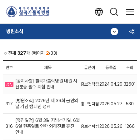
병원소식
전체
327
개 (페이지
2
/33)
번호
제목
글쓴이
등록일
조회
[공지사항] 칠곡가톨릭병원 내원 시
홍보전략팀
2024.04.29
32601
신분증 필수 지참 안내
[병원소식] 2026년 제 39회 금연의
317
홍보전략팀
2026.05.27
530
날 기념 캠페인 성료
[휴진일정] 6월 3일 지방선거일, 6월
6일 현충일로 인한 외래진료 휴진
316
홍보전략팀
2026.05.26
1266
안내